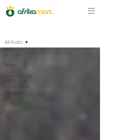
News
All Posts
All Posts
News
Événements
Leadership
d’opinion