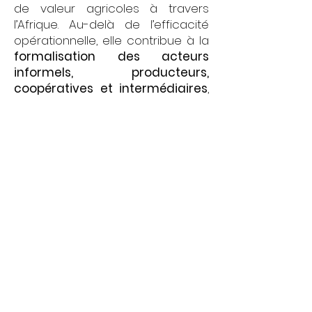
de valeur agricoles à travers
l’Afrique. Au-delà de l’efficacité
opérationnelle, elle contribue à la
formalisation des acteurs
informels, producteurs,
coopératives et intermédiaires
,
grâce à des mécanismes
d’onboarding, de profilage et de
scoring de performance.
Cette approche permet aux
banques, aux industriels et aux
partenaires de développement
d’engager ces acteurs en toute
confiance, tout en offrant aux
acheteurs une visibilité en temps
réel sur le sourcing, la logistique
et la fiabilité des opérations.