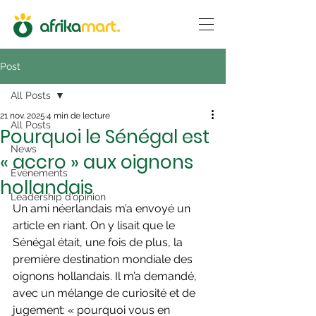
Post
All Posts
21 nov. 2025
4 min de lecture
All Posts
Pourquoi le Sénégal est
News
« accro » aux oignons
Événements
hollandais
Leadership d’opinion
Un ami néerlandais m’a envoyé un 
article en riant. On y lisait que le 
Sénégal était, une fois de plus, la 
première destination mondiale des 
oignons hollandais. Il m’a demandé, 
avec un mélange de curiosité et de 
jugement: « pourquoi vous en 